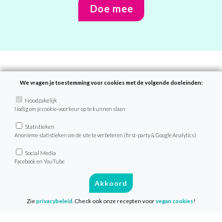
Doe mee
We vragen je toestemming voor cookies met de volgende doeleinden:
Recepten
Noodzakelijk
Nodig om je cookie-voorkeur op te kunnen slaan
Zoek recept
Menu van de dag
Statistieken
Anonieme statistieken om de site te verbeteren (first-party & Google Analytics)
Weekmenu’s
Social Media
Facebook en YouTube
VeganChallenge
Akkoord
Over de VeganChallenge
Zie
privacybeleid
. Check ook onze recepten voor
vegan cookies
!
Veelgestelde vragen