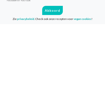
Facebook en YouTube
Akkoord
Zie
privacybeleid
. Check ook onze recepten voor
vegan cookies
!
Ga jij de uitdaging aan?
Doe ook mee met 1 maand plantaardig
eten! Als deelnemer van de
VeganChallenge ontvang je dagelijks
heerlijke recepten, tips en
achtergrondinformatie zo in je mailbox.
Deelname is geheel gratis en je start
wanneer het jou uitkomt!