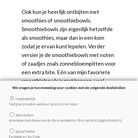
Ook kun je heerlijk ontbijten met
smoothies of smoothiebowls.
Smoothiebowls zijn eigenlijk hetzelfde
als smoothies, maar dan in een kom
zodat je ervan kunt lepelen. Verder
versier je de smoothiebowls met noten
of zaadjes zoals zonnebloempitten voor
een extra bite. Eén van mijn favoriete
smoothiebowls is met banaan, veel
We vragen je toestemming voor cookies met de volgende doeleinden:
bevroren aardbeien en een beetje
diepvries mango. Een heerlijke,
Noodzakelijk
Nodig om je cookie-voorkeur op te kunnen slaan
zomerse combinatie. Zoals je ziet, rasp
ik er wat extra pure chocolade
Statistieken
Anonieme statistieken om de site te verbeteren (first-party & Google Analytics)
overheen. Ik gebruik zo weinig, dat ik
me er helemaal niet schuldig over voel.
Social Media
Facebook en YouTube