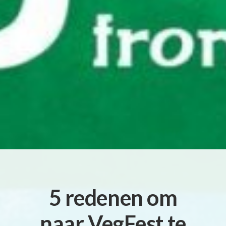
5 redenen om
naar VegFest te