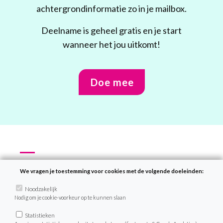
achtergrondinformatie zo in je mailbox.
Deelname is geheel gratis en je start
wanneer het jou uitkomt!
Doe mee
Recepten
We vragen je toestemming voor cookies met de volgende doeleinden:
Zoek recept
Noodzakelijk
Nodig om je cookie-voorkeur op te kunnen slaan
Menu van de dag
Weekmenu’s
Statistieken