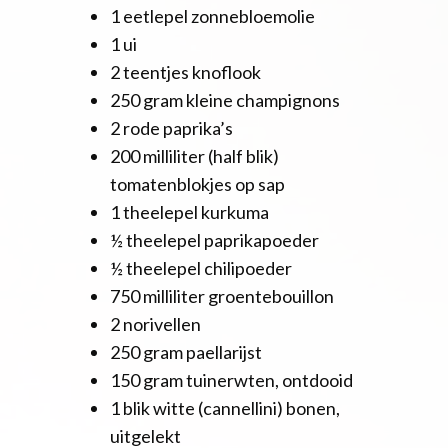
1 eetlepel zonnebloemolie
1 ui
2 teentjes knoflook
250 gram kleine champignons
2 rode paprika’s
200 milliliter (half blik)
tomatenblokjes op sap
1 theelepel kurkuma
½ theelepel paprikapoeder
½ theelepel chilipoeder
750 milliliter groentebouillon
2 norivellen
250 gram paellarijst
150 gram tuinerwten, ontdooid
1 blik witte (cannellini) bonen,
uitgelekt